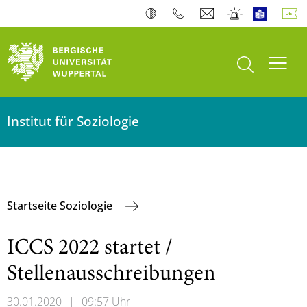
Suche öffnen
Navi
Institut für Soziologie
Startseite Soziologie
ICCS 2022 startet /
Stellenausschreibungen
30.01.2020
|
09:57 Uhr