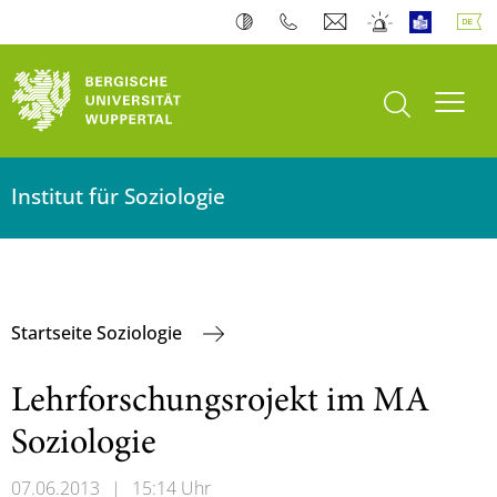
Suche öffnen
Navi
Institut für Soziologie
Startseite Soziologie
Lehrforschungsrojekt im MA
Soziologie
07.06.2013
|
15:14 Uhr