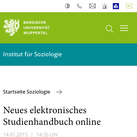
Suche öffnen
Navi
Institut für Soziologie
Startseite Soziologie
Neues elektronisches
Studienhandbuch online
14.01.2015
|
14:26 Uhr