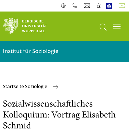
Suche öffnen
Navi
Institut für Soziologie
Startseite Soziologie
Sozialwissenschaftliches
Kolloquium: Vortrag Elisabeth
Schmid