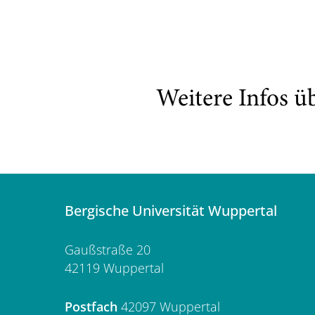
Weitere Infos ü
Bergische Universität Wuppertal
Gaußstraße 20
42119 Wuppertal
Postfach
42097 Wuppertal