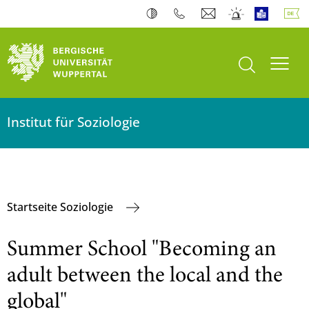
Suche öffnen
Navi
Institut für Soziologie
Startseite Soziologie
Summer School "Becoming an
adult between the local and the
global"