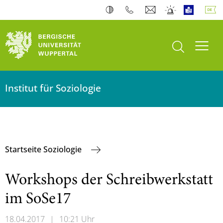
Suche öffnen
Navi
Institut für Soziologie
Startseite Soziologie
Workshops der Schreibwerkstatt
im SoSe17
18.04.2017
|
10:21 Uhr