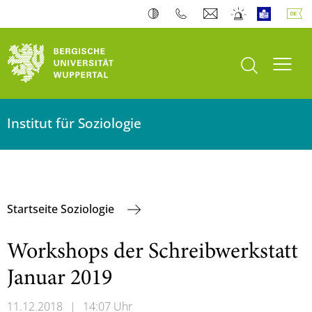
Suche öffnen
Navi
Institut für Soziologie
Startseite Soziologie
Workshops der Schreibwerkstatt
Januar 2019
11.12.2018
|
14:07 Uhr